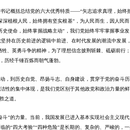
书记概括总结党的六大优秀特质——“矢志追求真理，始终
深深植根人民，始终拥有坚实根基”，为人民而生，因人民
历史使命，始终掌握战略主动”，我们党始终牢牢掌握事业
党坚持在历史前进的逻辑中前进、在时代发展的潮流中发展
牺牲、英勇斗争的精神，为了理想信念披荆斩棘、砥砺前行；
，历经千锤百炼而朝气蓬勃。
主动，到历史自觉、昂扬斗志、自身建设，贯穿于党的奋斗历
纯洁性的集中体现，是我们党区别于其他政党和政治力量的鲜
胜之道。
奋斗”的力量。当前，我国发展已进入基本实现社会主义现
临的“四大考验”“四种危险”是长期的、复杂的、严峻的，