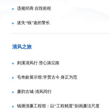
违规经商 自毁前程
迷失“钱”途的警长
清风之旅
剡溪清风行 澄心涤尘路
毛奇龄展示馆:学贯古今 身正为范
廉韵古城·清风同行
钱塘清廉工程馆：以“工程精度”刻画廉洁尺度