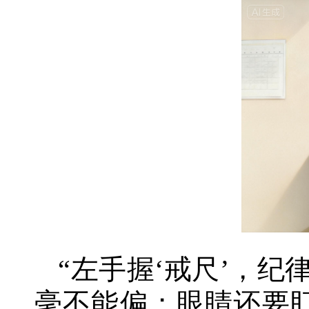
“左手握‘戒尺’，
毫不能偏；眼睛还要盯