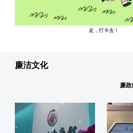
走，打卡去！
廉洁文化
廉政